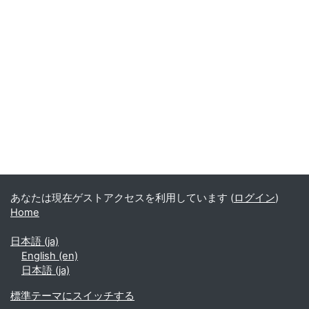
あなたは現在ゲストアクセスを利用しています (
ログイン
)
Home
日本語 ‎(ja)‎
English ‎(en)‎
日本語 ‎(ja)‎
標準テーマにスイッチする