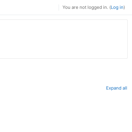
You are not logged in. (
Log in
)
】
Expand all